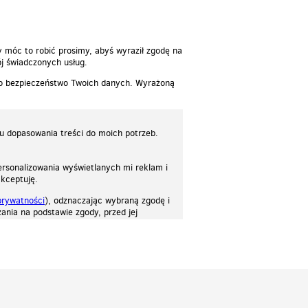
y móc to robić prosimy, abyś wyraził zgodę na
j świadczonych usług.
 o bezpieczeństwo Twoich danych. Wyrażoną
lu dopasowania treści do moich potrzeb.
rsonalizowania wyświetlanych mi reklam i
akceptuję.
prywatności
), odznaczając wybraną zgodę i
ania na podstawie zgody, przed jej
osować stronę do twoich potrzeb. Każdy może zaakceptować pliki cookies albo ma
cje.