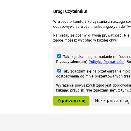
Drogi Czytelniku!
W trosce o komfort korzystania z naszego ser
dopasowywanie treści marketingowych do Two
Pamiętaj, że dbamy o Twoją prywatność. Nie
zgodę możesz wycofać w każdej chwili.
Tak, zgadzam się na nadanie mi "cookie"
Przeczytałem(am)
Politykę Prywatności
. R
Tak, zgadzam się na przetwarzanie moic
dostosowania do mnie prezentowanych tre
Wyrażenie powyższych zgód jest dobrowoln
klikając przycisk "nie zgadzam się", z tym
Nasza strona internetowa używa plików cookies (tzw. ciasteczka) w celach stat
wycofaniem.
moż
Zgadzam się
Nie zgadzam się