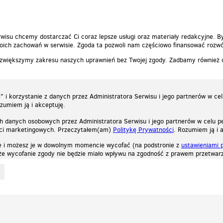
wisu chcemy dostarczać Ci coraz lepsze usługi oraz materiały redakcyjne. B
ich zachowań w serwisie. Zgoda ta pozwoli nam częściowo finansować rozwó
 zwiększymy zakresu naszych uprawnień bez Twojej zgody. Zadbamy również
 i korzystanie z danych przez Administratora Serwisu i jego partnerów w ce
ozumiem ją i akceptuję.
h danych osobowych przez Administratora Serwisu i jego partnerów w celu pe
ści marketingowych. Przeczytałem(am)
Politykę Prywatności
. Rozumiem ją i 
e i możesz je w dowolnym momencie wycofać (na podstronie z
ustawieniami 
, że wycofanie zgody nie będzie miało wpływu na zgodność z prawem przetwarz
ystycznych, reklamowych oraz funkcjonalnych. Dzięki nim możemy indywidualnie dost
liwość wyłączenia ich w przeglądarce, dzięki czemu nie będą zbierane żadne informa
Zapoznaj się z naszą polityką prywatności
Ok, rozumiem