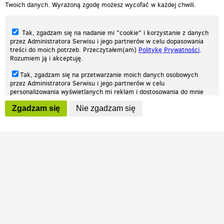
Twoich danych. Wyrażoną zgodę możesz wycofać w każdej chwili.
Tak, zgadzam się na nadanie mi "cookie" i korzystanie z danych
przez Administratora Serwisu i jego partnerów w celu dopasowania
treści do moich potrzeb. Przeczytałem(am)
Politykę Prywatności
.
Rozumiem ją i akceptuję.
Nasza strona internetowa używa plików cookies (tzw. ciasteczka) w celach
Tak, zgadzam się na przetwarzanie moich danych osobowych
statystycznych, reklamowych oraz funkcjonalnych. Dzięki nim możemy
przez Administratora Serwisu i jego partnerów w celu
indywidualnie dostosować stronę do twoich potrzeb. Każdy może zaakceptować
personalizowania wyświetlanych mi reklam i dostosowania do mnie
pliki cookies albo ma możliwość wyłączenia ich w przeglądarce, dzięki czemu nie
prezentowanych treści marketingowych. Przeczytałem(am)
Politykę
będą zbierane żadne informacje.
Zgadzam się
Nie zgadzam się
Prywatności
. Rozumiem ją i akceptuję.
Zapoznaj się z naszą polityką prywatności
Ok, rozumiem
Wyrażenie powyższych zgód jest dobrowolne i możesz je w dowolnym
momencie wycofać (na podstronie z
ustawieniami prywatności
),
odznaczając wybraną zgodę i klikając przycisk "nie zgadzam się", z
tym, że wycofanie zgody nie będzie miało wpływu na zgodność z
prawem przetwarzania na podstawie zgody, przed jej wycofaniem.
Patrz.pl