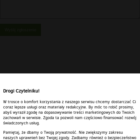
Wyślij zgłoszenie
Drogi Czytelniku!
W trosce o komfort korzystania z naszego serwisu chcemy dostarczać Ci
coraz lepsze usługi oraz materiały redakcyjne. By móc to robić prosimy,
abyś wyraził zgodę na dopasowywanie treści marketingowych do Twoich
zachowań w serwisie. Zgoda ta pozwoli nam częściowo finansować rozwój
świadczonych usług.
Pamiętaj, że dbamy o Twoją prywatność. Nie zwiększymy zakresu
naszych uprawnień bez Twojej zgody. Zadbamy również o bezpieczeństwo