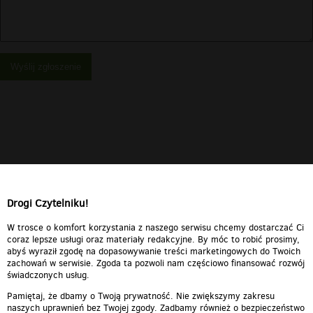
Wyślij zgłoszenie
Drogi Czytelniku!
W trosce o komfort korzystania z naszego serwisu chcemy dostarczać Ci
coraz lepsze usługi oraz materiały redakcyjne. By móc to robić prosimy,
abyś wyraził zgodę na dopasowywanie treści marketingowych do Twoich
zachowań w serwisie. Zgoda ta pozwoli nam częściowo finansować rozwój
świadczonych usług.
Pamiętaj, że dbamy o Twoją prywatność. Nie zwiększymy zakresu
naszych uprawnień bez Twojej zgody. Zadbamy również o bezpieczeństwo