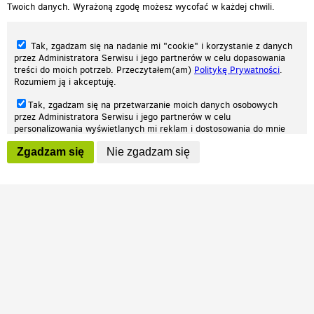
Twoich danych. Wyrażoną zgodę możesz wycofać w każdej chwili.
Tak, zgadzam się na nadanie mi "cookie" i korzystanie z danych
przez Administratora Serwisu i jego partnerów w celu dopasowania
treści do moich potrzeb. Przeczytałem(am)
Politykę Prywatności
.
Rozumiem ją i akceptuję.
Nasza strona internetowa używa plików cookies (tzw. ciasteczka) w celach
Tak, zgadzam się na przetwarzanie moich danych osobowych
statystycznych, reklamowych oraz funkcjonalnych. Dzięki nim możemy
przez Administratora Serwisu i jego partnerów w celu
indywidualnie dostosować stronę do twoich potrzeb. Każdy może zaakceptować
personalizowania wyświetlanych mi reklam i dostosowania do mnie
pliki cookies albo ma możliwość wyłączenia ich w przeglądarce, dzięki czemu nie
prezentowanych treści marketingowych. Przeczytałem(am)
Politykę
będą zbierane żadne informacje.
Zgadzam się
Nie zgadzam się
Prywatności
. Rozumiem ją i akceptuję.
Zapoznaj się z naszą polityką prywatności
Ok, rozumiem
Wyrażenie powyższych zgód jest dobrowolne i możesz je w dowolnym
momencie wycofać (na podstronie z
ustawieniami prywatności
),
odznaczając wybraną zgodę i klikając przycisk "nie zgadzam się", z
tym, że wycofanie zgody nie będzie miało wpływu na zgodność z
prawem przetwarzania na podstawie zgody, przed jej wycofaniem.
Patrz.pl