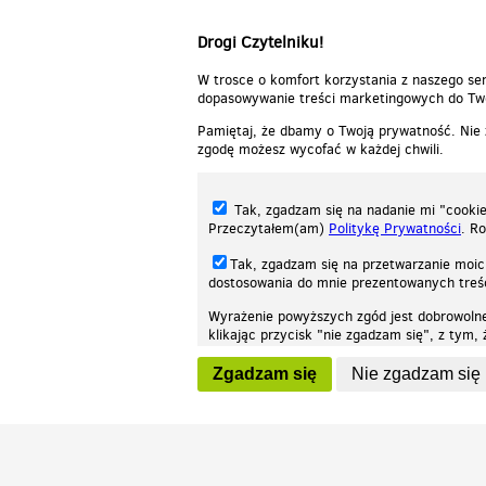
Drogi Czytelniku!
W trosce o komfort korzystania z naszego ser
dopasowywanie treści marketingowych do Two
Pamiętaj, że dbamy o Twoją prywatność. Nie
zgodę możesz wycofać w każdej chwili.
Tak, zgadzam się na nadanie mi "cookie"
Przeczytałem(am)
Politykę Prywatności
. R
Tak, zgadzam się na przetwarzanie moic
dostosowania do mnie prezentowanych tre
Wyrażenie powyższych zgód jest dobrowoln
klikając przycisk "nie zgadzam się", z tym
Nasza strona internetowa używa plików cookies (tzw. ciasteczka) w celach stat
wycofaniem.
moż
Zgadzam się
Nie zgadzam się