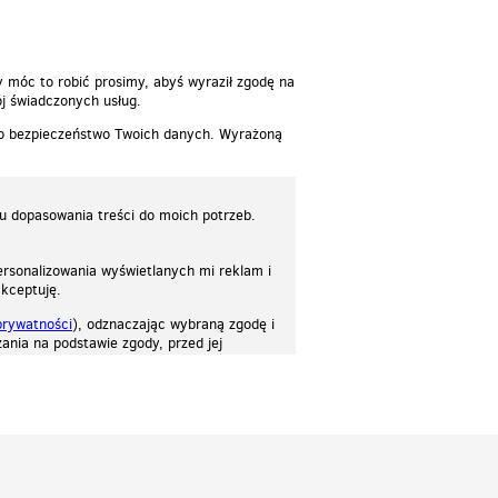
y móc to robić prosimy, abyś wyraził zgodę na
j świadczonych usług.
 o bezpieczeństwo Twoich danych. Wyrażoną
lu dopasowania treści do moich potrzeb.
rsonalizowania wyświetlanych mi reklam i
akceptuję.
prywatności
), odznaczając wybraną zgodę i
ania na podstawie zgody, przed jej
osować stronę do twoich potrzeb. Każdy może zaakceptować pliki cookies albo ma
cje.