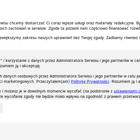
wisu chcemy dostarczać Ci coraz lepsze usługi oraz materiały redakcyjne. B
ich zachowań w serwisie. Zgoda ta pozwoli nam częściowo finansować rozwó
 zwiększymy zakresu naszych uprawnień bez Twojej zgody. Zadbamy również
 i korzystanie z danych przez Administratora Serwisu i jego partnerów w ce
ozumiem ją i akceptuję.
h danych osobowych przez Administratora Serwisu i jego partnerów w celu pe
ści marketingowych. Przeczytałem(am)
Politykę Prywatności
. Rozumiem ją i 
e i możesz je w dowolnym momencie wycofać (na podstronie z
ustawieniami 
, że wycofanie zgody nie będzie miało wpływu na zgodność z prawem przetwarz
ystycznych, reklamowych oraz funkcjonalnych. Dzięki nim możemy indywidualnie dost
liwość wyłączenia ich w przeglądarce, dzięki czemu nie będą zbierane żadne informa
Zapoznaj się z naszą polityką prywatności
Ok, rozumiem